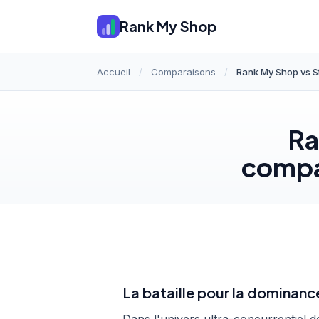
Rank My Shop
Accueil
/
Comparaisons
/
Rank My Shop vs S
Ra
compar
La bataille pour la dominanc