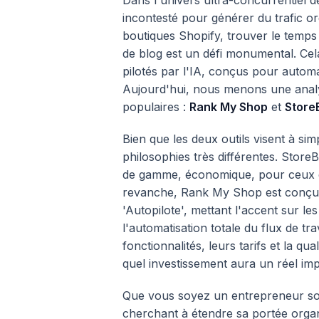
Dans l'univers ultra-concurrentiel d
incontesté pour générer du trafic o
boutiques Shopify, trouver le temps 
de blog est un défi monumental. Cela
pilotés par l'IA, conçus pour autom
Aujourd'hui, nous menons une analy
populaires :
Rank My Shop
et
Store
Bien que les deux outils visent à sim
philosophies très différentes. Store
de gamme, économique, pour ceux qu
revanche, Rank My Shop est conçu
'Autopilote', mettant l'accent sur l
l'automatisation totale du flux de tr
fonctionnalités, leurs tarifs et la qu
quel investissement aura un réel imp
Que vous soyez un entrepreneur so
cherchant à étendre sa portée orga