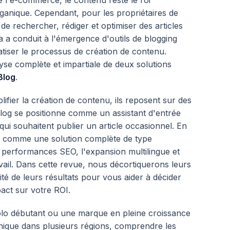
e l'e-commerce, le contenu reste le roi
rganique. Cependant, pour les propriétaires de
de rechercher, rédiger et optimiser des articles
 a conduit à l'émergence d'outils de blogging
atiser le processus de création de contenu.
se complète et impartiale de deux solutions
Blog
.
plifier la création de contenu, ils reposent sur des
Blog se positionne comme un assistant d'entrée
i souhaitent publier un article occasionnel. En
 comme une solution complète de type
es performances SEO, l'expansion multilingue et
avail. Dans cette revue, nous décortiquerons leurs
alité de leurs résultats pour vous aider à décider
act sur votre ROI.
lo débutant ou une marque en pleine croissance
nique dans plusieurs régions, comprendre les