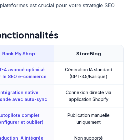
lateformes est crucial pour votre stratégie SEO
nctionnalités
Rank My Shop
StoreBlog
T-4 avancé optimisé
Génération IA standard
r le SEO e-commerce
(GPT-3.5/Basique)
Intégration native
Connexion directe via
fonde avec auto-sync
application Shopify
Autopilote complet
Publication manuelle
onfigurer et oublier)
uniquement
aduction IA intégrée
Non supporté