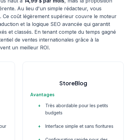
us haut à
14,99 $ par mois
, mais la proposition
érente. Au lieu d'un simple rédacteur, vous
l. Ce coût légèrement supérieur couvre le moteur
raduction et la logique SEO avancée qui garantit
dexés et classés. En tenant compte du temps gagné
entiel de ventes internationales grâce à la
vent un meilleur ROI.
StoreBlog
Avantages
Très abordable pour les petits
budgets
pour
Interface simple et sans fioritures
Configuration rapide pour des