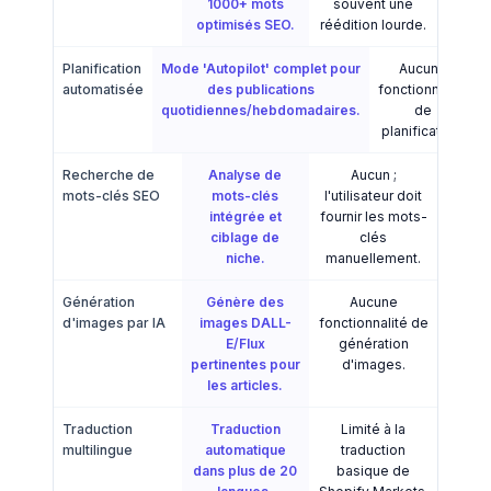
1000+ mots
souvent une
optimisés SEO.
réédition lourde.
Planification
Mode 'Autopilot' complet pour
Aucune
automatisée
des publications
fonctionnalité
quotidiennes/hebdomadaires.
de
planification.
Recherche de
Analyse de
Aucun ;
mots-clés SEO
mots-clés
l'utilisateur doit
intégrée et
fournir les mots-
ciblage de
clés
niche.
manuellement.
Génération
Génère des
Aucune
d'images par IA
images DALL-
fonctionnalité de
E/Flux
génération
pertinentes pour
d'images.
les articles.
Traduction
Traduction
Limité à la
multilingue
automatique
traduction
dans plus de 20
basique de