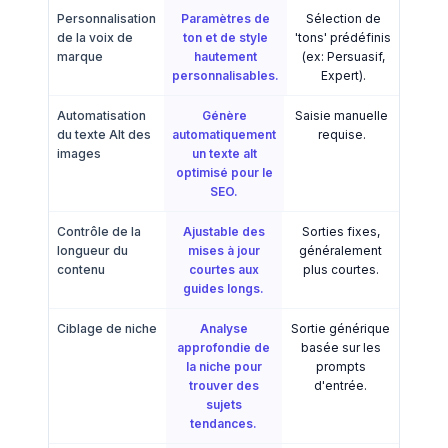
Personnalisation
Paramètres de
Sélection de
de la voix de
ton et de style
'tons' prédéfinis
marque
hautement
(ex: Persuasif,
personnalisables.
Expert).
Automatisation
Génère
Saisie manuelle
du texte Alt des
automatiquement
requise.
images
un texte alt
optimisé pour le
SEO.
Contrôle de la
Ajustable des
Sorties fixes,
longueur du
mises à jour
généralement
contenu
courtes aux
plus courtes.
guides longs.
Ciblage de niche
Analyse
Sortie générique
approfondie de
basée sur les
la niche pour
prompts
trouver des
d'entrée.
sujets
tendances.