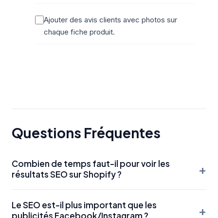
Ajouter des avis clients avec photos sur
chaque fiche produit.
Questions Fréquentes
Combien de temps faut-il pour voir les
+
résultats SEO sur Shopify ?
Pour une boutique dans la niche bébé/enfants, les
Le SEO est-il plus important que les
premiers résultats significatifs apparaissent généralement
+
publicités Facebook/Instagram ?