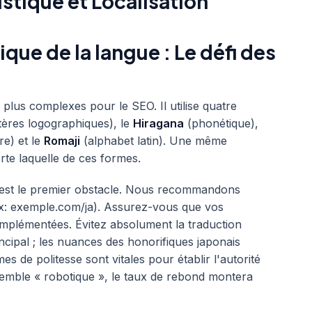
stique et Localisation
que de la langue : Le défi des
 plus complexes pour le SEO. Il utilise quatre
ères logographiques), le
Hiragana
(phonétique),
re) et le
Romaji
(alphabet latin). Une même
rte laquelle de ces formes.
L est le premier obstacle. Nous recommandons
ex: exemple.com/ja). Assurez-vous que vos
mplémentées. Évitez absolument la traduction
cipal ; les nuances des honorifiques japonais
mes de politesse sont vitales pour établir l'autorité
semble « robotique », le taux de rebond montera