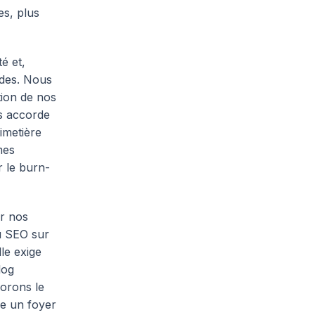
es, plus
é et,
ndes. Nous
tion de nos
us accorde
imetière
mes
r le burn-
er nos
u SEO sur
lle exige
log
orons le
re un foyer