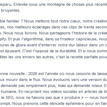
disparu. Enlevée sous une montagne de choses plus récent
s bruyantes.
le familier ? Nous mettons tout notre cœur, notre créativit
s, nos meilleurs éclairages dans ces clips de trente seco
 Nous nous livrons. Nous partageons l'histoire de la créa
ify. Et puis l'algorithme, dans sa froideur capricieuse, no
eures de gloire avant d'enterrer notre dur labeur dans un c
st épuisant. C'est l'opposé de la durabilité. Et si nous som
tes les uns envers les autres, c'est la recette parfaite pou
bonne nouvelle : 2026 est l'année où nous cessons de laiss
aux mourir dans le flux. Nous évoluons vers une version d
e demande pas simplement plus, mais qui demande
mieux
. E
humaine. En recyclant nos vidéos sociales en articles de b
 le SEO, nous ne faisons pas que « produire » — nous hon
ccompli. Nous prenons cette étincelle éphémère pour en fai