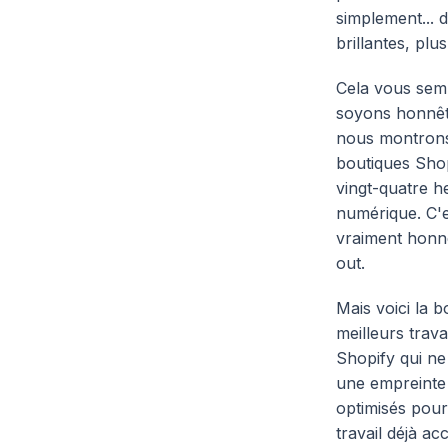
simplement... 
brillantes, plu
Cela vous semb
soyons honnête
nous montrons.
boutiques Shop
vingt-quatre h
numérique. C'e
vraiment honnê
out.
Mais voici la 
meilleurs trav
Shopify qui n
une empreinte 
optimisés pour
travail déjà a