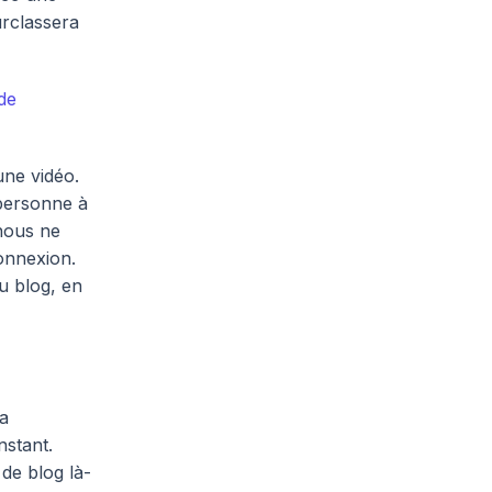
urclassera
 de
une vidéo.
 personne à
 nous ne
onnexion.
u blog, en
la
nstant.
de blog là-