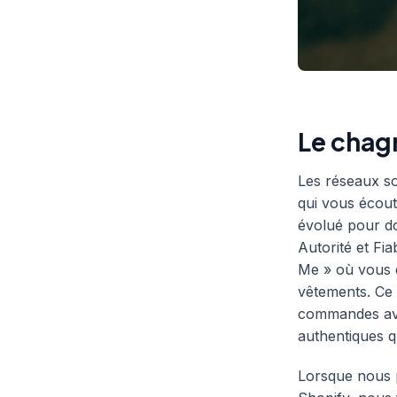
Le chag
Les réseaux so
qui vous écout
évolué pour don
Autorité et Fia
Me » où vous e
vêtements. Ce
commandes ave
authentiques 
Lorsque nous p