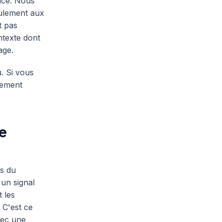
ace. Nous
eulement aux
t pas
ontexte dont
age.
u. Si vous
lement
re
us du
 un signal
 les
 C'est ce
avec une