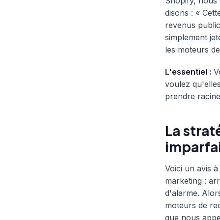
Shopify, nous
disons : « Cet
revenus public
simplement jete
les moteurs d
L'essentiel :
Vo
voulez qu'elle
prendre racine
La strat
imparfa
Voici un avis 
marketing : arr
d'alarme. Alor
moteurs de rec
que nous appelo