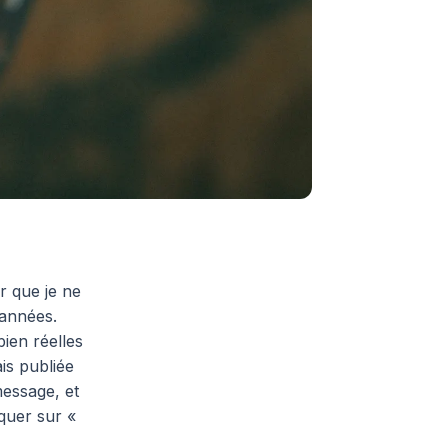
r que je ne
 années.
ien réelles
is publiée
message, et
quer sur «