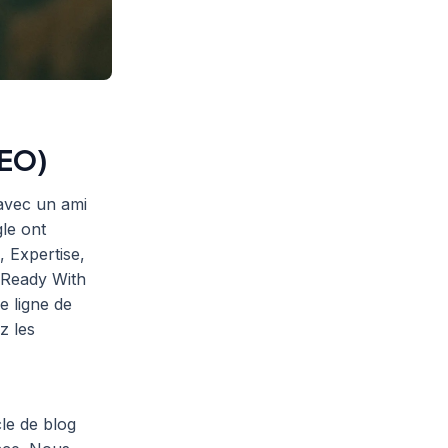
SEO)
avec un ami
le ont
, Expertise,
t Ready With
e ligne de
z les
le de blog