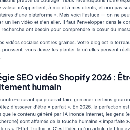
 faisons preuve de courage : nous revendiquons notre esp
te valeur m'appartient, à moi et à mes clients, et non pas s
itaires d'une plateforme ». Mais voici l'astuce — on ne peu
r un lien vidéo et s'en aller. Il faut l'envelopper dans le c
e recherche ont besoin pour comprendre le cœur du mess
s vidéos sociales sont les graines. Votre blog est le terrea
s poussent, vous devez les planter là où elles peuvent réel
.
égie SEO vidéo Shopify 2026 : Êt
itement humain
à contre-courant qui pourrait faire grimacer certains gouro
êtez d'essayer d'être « parfait ». En 2026, la perfection est
s que le contenu généré par IA inonde Internet, les gens (et
herche) sont affamés de la touche humaine « imparfaite ».
ns « l'Effet Trottoir ». C'est l'idée qu'un article de blog 