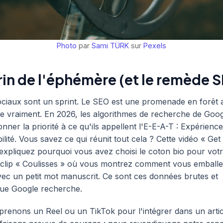
Photo
par
Sami TÜRK
sur
Pexels
rin de l'éphémère (et le remède 
ciaux sont un sprint. Le SEO est une promenade en forêt 
e vraiment. En 2026, les algorithmes de recherche de Goog
ner la priorité à ce qu'ils appellent l'E-E-A-T : Expérience
bilité. Vous savez ce qui réunit tout cela ? Cette vidéo « Ge
xpliquez pourquoi vous avez choisi le coton bio pour votr
 clip « Coulisses » où vous montrez comment vous emballe
c un petit mot manuscrit. Ce sont ces données brutes et
que Google recherche.
renons un Reel ou un TikTok pour l'intégrer dans un artic