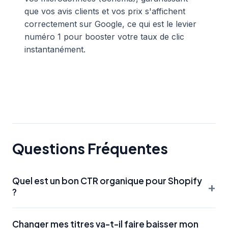
que vos avis clients et vos prix s'affichent
correctement sur Google, ce qui est le levier
numéro 1 pour booster votre taux de clic
instantanément.
Questions Fréquentes
Quel est un bon CTR organique pour Shopify
+
?
Il n'y a pas de chiffre unique. En première position, on vise
Changer mes titres va-t-il faire baisser mon
souvent plus de 20 %. En bas de première page, 2 % est