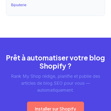
Bijouterie
Prêt à automatiser votre blog
Shopify ?
Rank My Shop rédige, planifie et publie des
articles de blog SEO pour vous —
automatiquement.
Installer sur Shopify