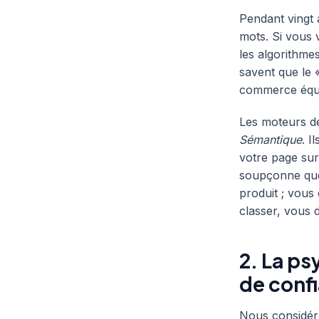
Pendant vingt 
mots. Si vous v
les algorithmes
savent que le «
commerce équita
Les moteurs d
Sémantique
. I
votre page sur 
soupçonne que
produit ; vou
classer, vous 
2. La ps
de conf
Nous considéro