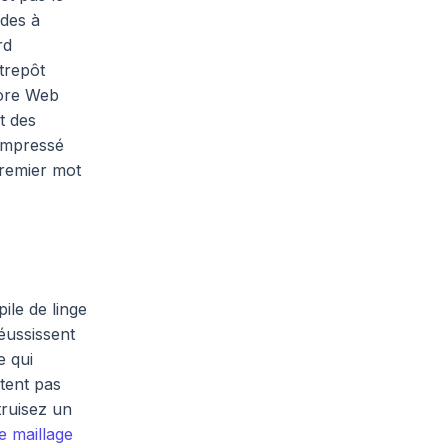
des à
rd
trepôt
Core Web
t des
compressé
remier mot
ile de linge
éussissent
e qui
ntent pas
truisez un
le maillage