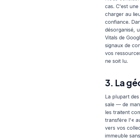
cas. C'est un
charger au lieu
confiance. Dan
désorganisé, u
Vitals de Goog
signaux de con
vos ressource
ne soit lu.
3. La gé
La plupart des
sale — de mani
les traitent co
transfère l'« a
vers vos collec
immeuble sans 