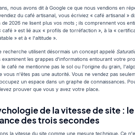
ans, nous avons dit à Google ce que nous vendions en rép
endiez du café artisanal, vous écriviez « café artisanal » di
 de 2026 ne lisent plus vos mots ; ils comprennent vos entit
 café » est lié aux « profils de torréfaction », à la « certific
ble » et à « l'altitude ».
e recherche utilisent désormais un concept appelé
Saturati
ls examinent les grappes d'informations entourant votre prod
le café ne mentionne pas le sol ou l'origine du grain, l'alg
 vous n'êtes pas une autorité. Vous ne vendez pas seule
s occupez un espace dans un graphe de connaissances. Po
devez prouver que vous y avez votre place.
ychologie de la vitesse de site : l
iance des trois secondes
ns la vitesse du site comme une mesure technique. Ce n'e