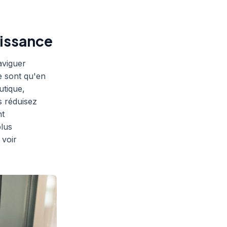
oissance
aviguer
e sont qu'en
utique,
s réduisez
nt
lus
voir