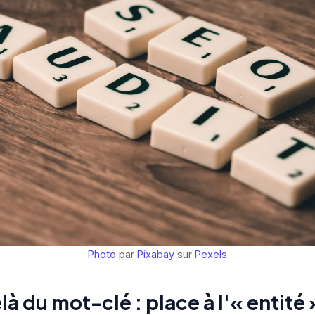
Photo
par
Pixabay
sur
Pexels
là du mot-clé : place à l'« entité 