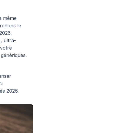
la même
erchons le
 2026,
 ultra-
 votre
 génériques.
enser
ci
ée 2026.