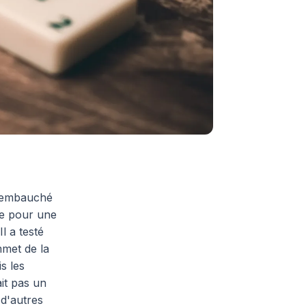
 embauché
ame pour une
l a testé
mmet de la
s les
ait pas un
 d'autres