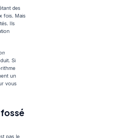
étant des
x fois. Mais
és. Ils
ation
on
uit. Si
orithme
ment un
ur vous
e fossé
st pas le