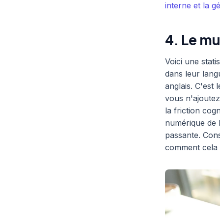
interne et la 
4. Le m
Voici une stat
dans leur lang
anglais. C'est 
vous n'ajoutez
la friction cog
numérique de l
passante. Cons
comment cela s