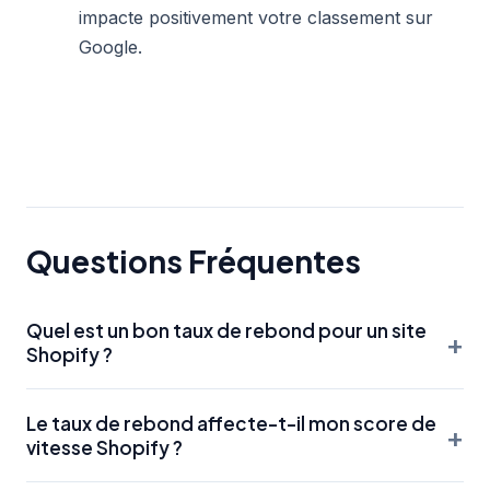
impacte positivement votre classement sur
Google.
Questions Fréquentes
Quel est un bon taux de rebond pour un site
+
Shopify ?
En e-commerce, un taux de rebond situé entre 40 % et
Le taux de rebond affecte-t-il mon score de
55 % est considéré comme normal. En dessous de 40 %,
+
vitesse Shopify ?
c'est excellent. Au-dessus de 65 %, il est urgent
d'analyser vos pages pour identifier ce qui repousse vos