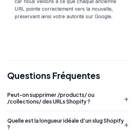
car nous veillons à ce que chaque ancienne
URL pointe correctement vers la nouvelle,
préservant ainsi votre autorité sur Google.
Questions Fréquentes
Peut-on supprimer /products/ ou
+
/collections/ des URLs Shopify ?
Non, Shopify impose cette structure de dossiers pour
Quelle est la longueur idéale d'un slug Shopify
organiser sa base de données. Bien qu'il existe des
+
?
solutions techniques complexes pour masquer ces