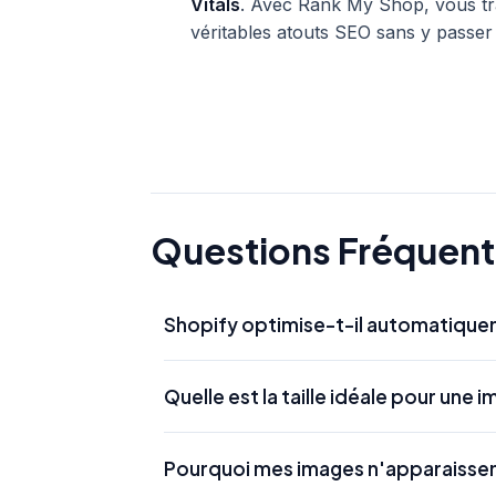
Vitals
. Avec Rank My Shop, vous tr
véritables atouts SEO sans y passe
Questions Fréquen
Shopify optimise-t-il automatique
Shopify effectue une certaine optimisatio
Quelle est la taille idéale pour une 
certains navigateurs), mais il ne peut pas
et la rédaction des balises Alt restent votre
Le format recommandé est souvent de 2048
Pourquoi mes images n'apparaissen
zoom de haute qualité tout en restant optimi