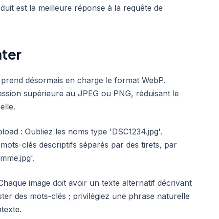
it est la meilleure réponse à la requête de
ter
y prend désormais en charge le format WebP.
pression supérieure au JPEG ou PNG, réduisant le
elle.
load : Oubliez les noms type 'DSC1234.jpg'.
s-clés descriptifs séparés par des tirets, par
emme.jpg'.
Chaque image doit avoir un texte alternatif décrivant
ister des mots-clés ; privilégiez une phrase naturelle
texte.