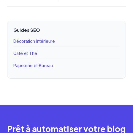
être cohérentes mais peuvent être légèrement
Les balises elles-mêmes non, car c'est du code HTML
différentes.
léger. Cependant, l'utilisation de polices personnalisées
très lourdes pour styliser ces titres peut ralentir le
Guides SEO
chargement. Utilisez les polices système ou optimisées
de Shopify.
Décoration Intérieure
Café et Thé
Papeterie et Bureau
Prêt à automatiser votre blog