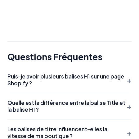
Questions Fréquentes
Puis-je avoir plusieurs balises H1 sur une page
+
Shopify ?
Bien que le HTML5 le permette, la meilleure pratique SEO
Quelle est la différence entre la balise Title et
pour Shopify est de n'avoir qu'un seul H1 par page. Cela
+
la balise H1 ?
permet d'indiquer clairement à Google quel est le sujet
principal unique de la page.
La balise Title (méta titre) est celle qui s'affiche dans les
Les balises de titre influencent-elles la
résultats de recherche et l'onglet du navigateur. La balise
+
vitesse de ma boutique ?
H1 est le titre visible sur la page elle-même. Elles doivent