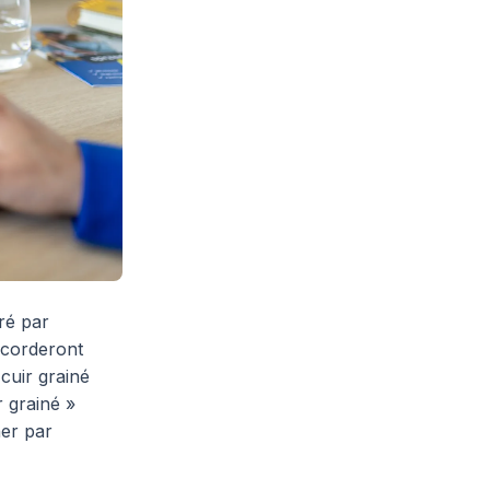
ré par
accorderont
cuir grainé
r grainé »
ner par