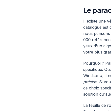
Le para
Il existe une 
catalogue est c
nous pensons 
000 références
yeux d'un alg
votre plus gra
Pourquoi ? Par
spécifique. Q
Windsor », il 
précise
. Si vo
ce choix spéci
solution qu'au
La feuille de 