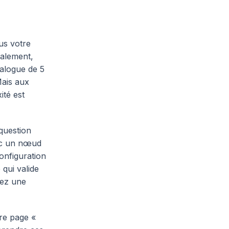
us votre
ralement,
alogue de 5
Mais aux
ité est
question
vec un nœud
onfiguration
 qui valide
rez une
ure page «