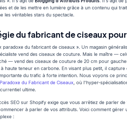
ts ». Il s'agit de
Blogging d'Attributs Produits
. Il s'agit d
ées et de les mettre en lumière grâce à un contenu qui trait
e les véritables stars du spectacle.
égie du fabricant de ciseaux pou
« paradoxe du fabricant de ciseaux ». Un magasin générali
écialiste vend des ciseaux de couture. Mais le maître — celu
ché — vend des ciseaux de couture de 20 cm pour gauche
à haute teneur en carbone. En visant plus petit, il capture 
importante du trafic à forte intention. Nous voyons ce prin
Paradoxe du Fabricant de Ciseaux
, où l'hyper-spécialisatio
currentiel ultime.
ccès SEO sur Shopify exige que vous arrêtiez de parler de
ommencer à parler de vos attributs. Voici comment gérer 
plexe :