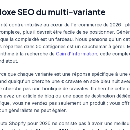
doxe SEO du multi-variante
vérité contre-intuitive au cœur de l'e-commerce de 2026 : pl
omplexe, plus il devrait être facile de se positionner. Géné
que la complexité est un fardeau. Nous pensons qu'un cat
 réparties dans 50 catégories est un cauchemar à gérer. 
orithme à la recherche de
Gain d'Information
, cette complex
nd atout.
ce que chaque variante est une réponse spécifique à une 
uand quelqu'un cherche une « cravate en soie bleu nuit a
ne cherche pas une boutique de cravates. Il cherche cette c
us avez un article de blog ou une page de destination dédiée
fique, vous ne vendez pas seulement un produit ; vous off
cun généraliste ne peut égaler.
route Shopify pour 2026 ne consiste pas à avoir une meille