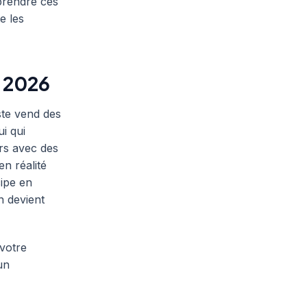
e prendre ces
e les
r 2026
ste vend des
i qui
rs avec des
en réalité
cipe en
n devient
 votre
un