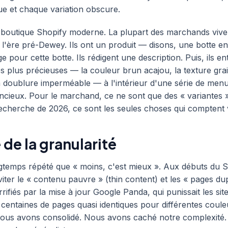
e et chaque variation obscure.
 boutique Shopify moderne. La plupart des marchands vive
l'ère pré-Dewey. Ils ont un produit — disons, une botte en c
 pour cette botte. Ils rédigent une description. Puis, ils en
es plus précieuses — la couleur brun acajou, la texture grai
a doublure imperméable — à l'intérieur d'une série de men
encieux. Pour le marchand, ce ne sont que des « variantes 
echerche de 2026, ce sont les seules choses qui comptent 
 de la granularité
gtemps répété que « moins, c'est mieux ». Aux débuts du 
viter le « contenu pauvre » (thin content) et les « pages du
rifiés par la mise à jour Google Panda, qui punissait les sit
centaines de pages quasi identiques pour différentes coul
, nous avons consolidé. Nous avons caché notre complexité