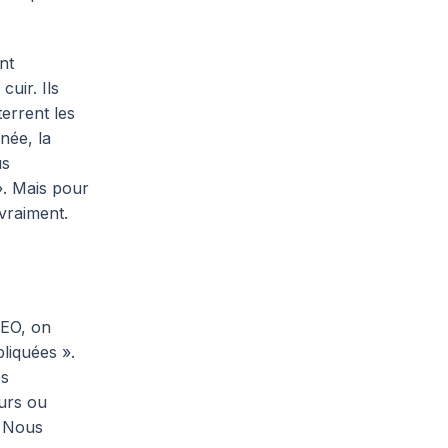
nt
uir. Ils
terrent les
née, la
us
». Mais pour
vraiment.
SEO, on
pliquées ».
es
eurs ou
. Nous