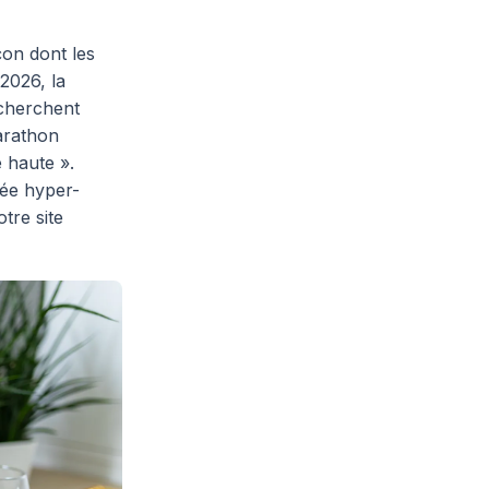
çon dont les
2026, la
 cherchent
arathon
 haute ».
sée hyper-
tre site