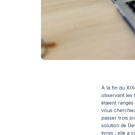
À la fin du X
observant les b
étaient rangés 
vous cherchiez
passer trois j
solution de D
livres ; elle 