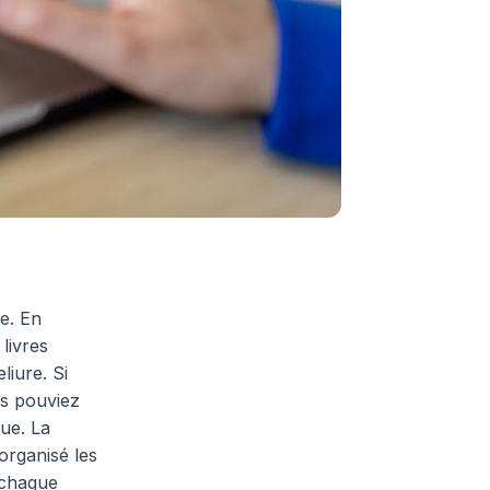
e. En
livres
liure. Si
us pouviez
que. La
rganisé les
, chaque