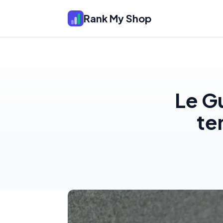
Rank My Shop
Le G
te