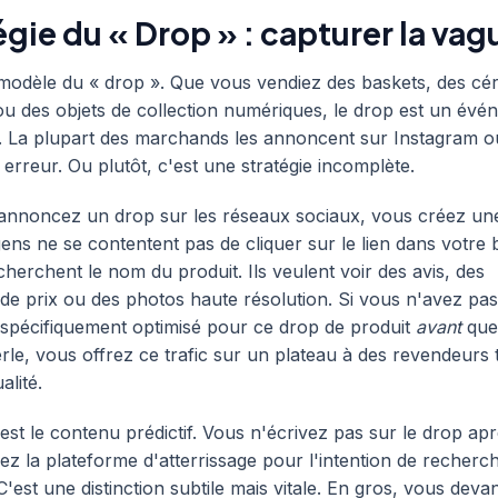
égie du « Drop » : capturer la vag
modèle du « drop ». Que vous vendiez des baskets, des cé
e ou des objets de collection numériques, le drop est un év
é. La plupart des marchands les annoncent sur Instagram o
 erreur. Ou plutôt, c'est une stratégie incomplète.
annoncez un drop sur les réseaux sociaux, vous créez un
gens ne se contentent pas de cliquer sur le lien dans votre bi
cherchent le nom du produit. Ils veulent voir des avis, des
e prix ou des photos haute résolution. Si vous n'avez pas
g spécifiquement optimisé pour ce drop de produit
avant
que
erle, vous offrez ce trafic sur un plateau à des revendeurs 
alité.
i est le contenu prédictif. Vous n'écrivez pas sur le drop ap
ez la plateforme d'atterrissage pour l'intention de recher
C'est une distinction subtile mais vitale. En gros, vous dev