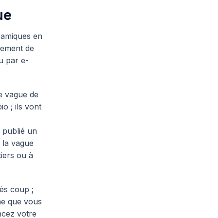
ue
ramiques en
énement de
u par e-
e vague de
o ; ils vont
 publié un
 la vague
tiers ou à
rès coup ;
che que vous
ancez votre