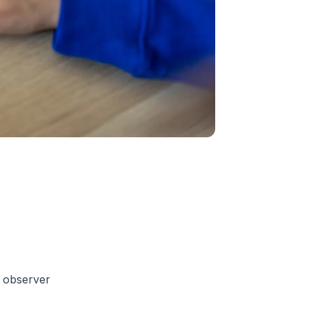
e
z observer