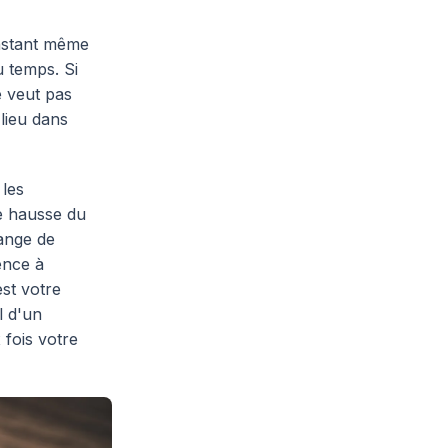
instant même
u temps. Si
e veut pas
 lieu dans
 les
e hausse du
hange de
ence à
est votre
l d'un
 fois votre