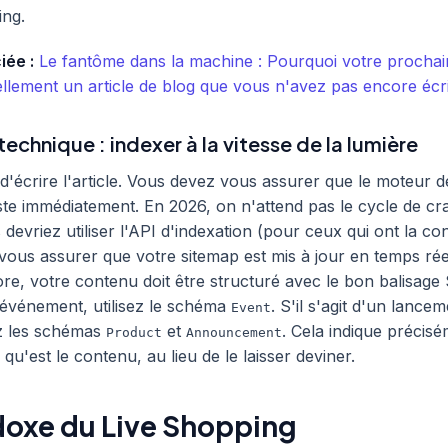
ing.
iée :
Le fantôme dans la machine : Pourquoi votre prochai
uellement un article de blog que vous n'avez pas encore écri
echnique : indexer à la vitesse de la lumière
as d'écrire l'article. Vous devez vous assurer que le moteur
iste immédiatement. En 2026, on n'attend pas le cycle de cr
devriez utiliser l'API d'indexation (pour ceux qui ont la co
vous assurer que votre sitemap est mis à jour en temps rée
re, votre contenu doit être structuré avec le bon balisag
n événement, utilisez le schéma
. S'il s'agit d'un lance
Event
sez les schémas
et
. Cela indique précis
Product
Announcement
 qu'est le contenu, au lieu de le laisser deviner.
doxe du Live Shopping