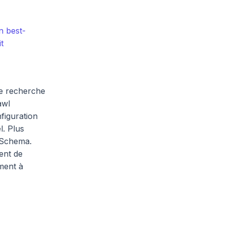
n best-
t
 de recherche
awl
nfiguration
l. Plus
e Schema.
ment de
ément à