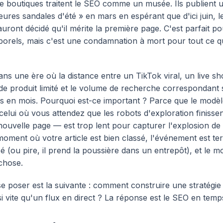
de boutiques traitent le SEO comme un musée. Ils publient u
leures sandales d'été » en mars en espérant que d'ici juin, 
uront décidé qu'il mérite la première page. C'est parfait po
porels, mais c'est une condamnation à mort pour tout ce q
ns une ère où la distance entre un TikTok viral, un live s
e produit limité et le volume de recherche correspondant
s en mois. Pourquoi est-ce important ? Parce que le modè
 celui où vous attendez que les robots d'exploration finisse
nouvelle page — est trop lent pour capturer l'explosion de 
ment où votre article est bien classé, l'événement est ter
é (ou pire, il prend la poussière dans un entrepôt), et le m
chose.
se poser est la suivante : comment construire une stratégi
i vite qu'un flux en direct ? La réponse est le SEO en temps