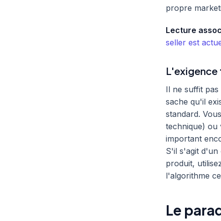
propre market
Lecture assoc
seller est act
L'exigence t
Il ne suffit p
sache qu'il ex
standard. Vous 
technique) ou 
important enco
S'il s'agit d'u
produit, utili
l'algorithme ce
Le para