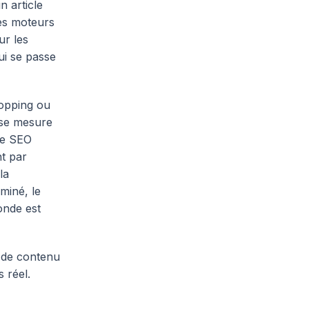
n article
les moteurs
ur les
ui se passe
hopping ou
 se mesure
le SEO
nt par
la
miné, le
onde est
e de contenu
 réel.