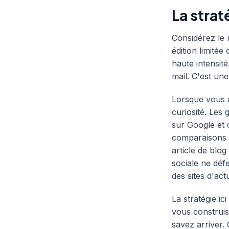
La strat
Considérez le 
édition limité
haute intensit
mail. C'est une
Lorsque vous 
curiosité. Les 
sur Google et 
comparaisons d
article de blo
sociale ne déf
des sites d'actu
La stratégie ic
vous construis
savez arriver. 