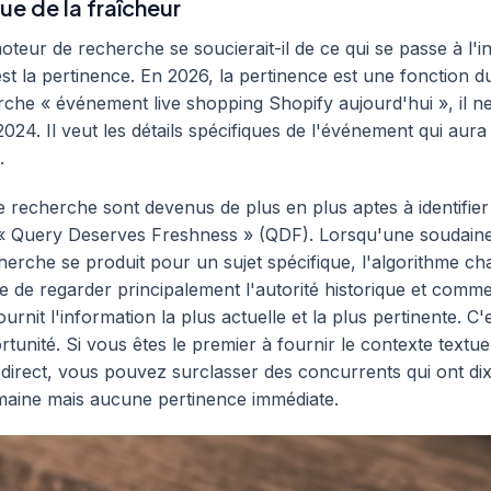
e de la fraîcheur
teur de recherche se soucierait-il de ce qui se passe à l'
st la pertinence. En 2026, la pertinence est une fonction d
che « événement live shopping Shopify aujourd'hui », il n
024. Il veut les détails spécifiques de l'événement qui aura
.
 recherche sont devenus de plus en plus aptes à identifier
« Query Deserves Freshness » (QDF). Lorsqu'une soudain
erche se produit pour un sujet spécifique, l'algorithme c
sse de regarder principalement l'autorité historique et comm
urnit l'information la plus actuelle et la plus pertinente. C'
tunité. Si vous êtes le premier à fournir le contexte textue
irect, vous pouvez surclasser des concurrents qui ont dix
maine mais aucune pertinence immédiate.