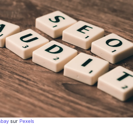
abay
sur
Pexels