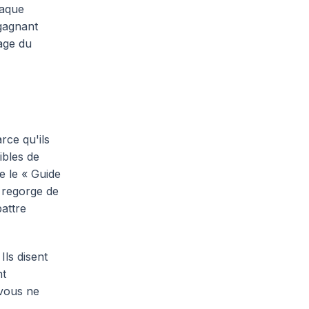
haque
 gagnant
sage du
rce qu'ils
ibles de
e le « Guide
e regorge de
battre
Ils disent
nt
 vous ne