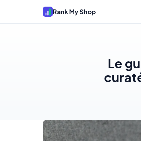
Rank My Shop
Le gu
curaté