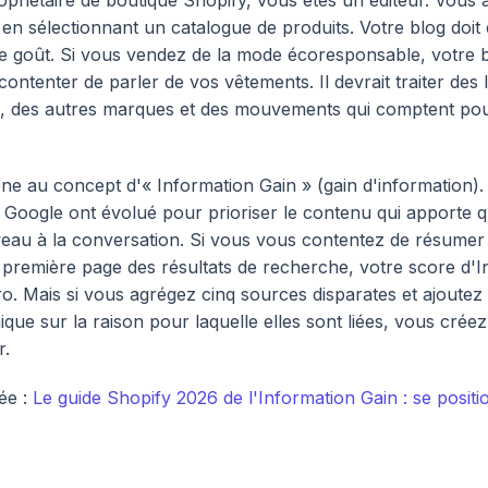
opriétaire de boutique Shopify, vous êtes un éditeur. Vous 
r en sélectionnant un catalogue de produits. Votre blog doit
e goût. Si vous vendez de la mode écoresponsable, votre 
contenter de parler de vos vêtements. Il devrait traiter des l
, des autres marques et des mouvements qui comptent po
e au concept d'« Information Gain » (gain d'information).
 Google ont évolué pour prioriser le contenu qui apporte 
au à la conversation. Si vous vous contentez de résumer 
 première page des résultats de recherche, votre score d'
ro. Mais si vous agrégez cinq sources disparates et ajoutez
ique sur la raison pour laquelle elles sont liées, vous crée
r.
ée :
Le guide Shopify 2026 de l'Information Gain : se posit