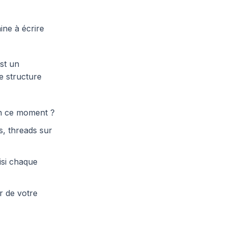
ne à écrire
est un
ne structure
en ce moment ?
s, threads sur
isi chaque
r de votre