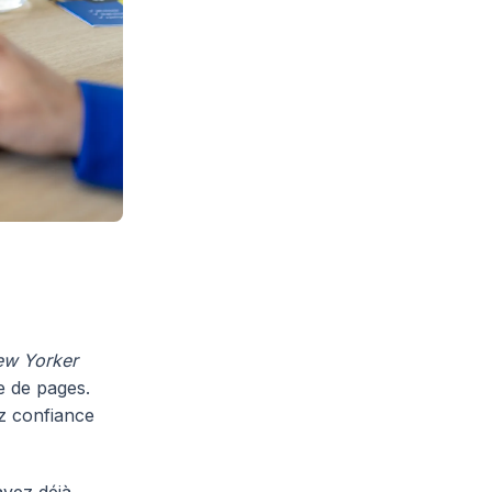
ew Yorker
e de pages.
ez confiance