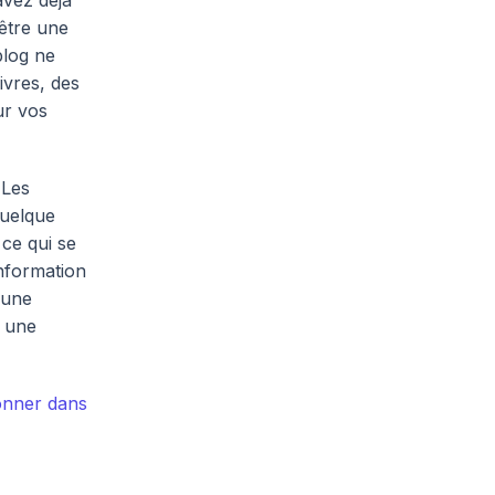
avez déjà
 être une
blog ne
ivres, des
ur vos
 Les
quelque
ce qui se
Information
 une
z une
ionner dans