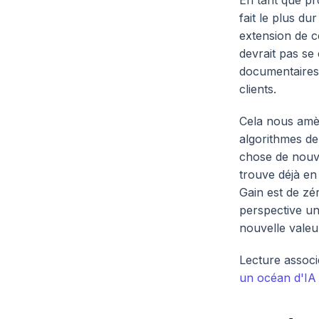
En tant que pr
fait le plus du
extension de c
devrait pas se 
documentaires
clients.
Cela nous amèn
algorithmes de
chose de nouve
trouve déjà en
Gain est de zé
perspective un
nouvelle valeu
Lecture associ
un océan d'IA