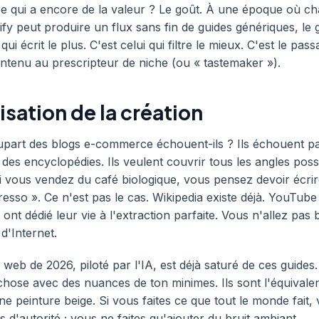
ce qui a encore de la valeur ? Le goût. À une époque où c
fy peut produire un flux sans fin de guides génériques, le
qui écrit le plus. C'est celui qui filtre le mieux. C'est le pas
ntenu au prescripteur de niche (ou « tastemaker »).
isation de la création
upart des blogs e-commerce échouent-ils ? Ils échouent pa
 des encyclopédies. Ils veulent couvrir tous les angles poss
Si vous vendez du café biologique, vous pensez devoir écrir
presso ». Ce n'est pas le cas. Wikipedia existe déjà. YouTub
ont dédié leur vie à l'extraction parfaite. Vous n'allez pas 
d'Internet.
 web de 2026, piloté par l'IA, est déjà saturé de ces guides. 
hose avec des nuances de ton minimes. Ils sont l'équivale
e peinture beige. Si vous faites ce que tout le monde fait,
 d'autorité ; vous ne faites qu'ajouter du bruit ambiant.