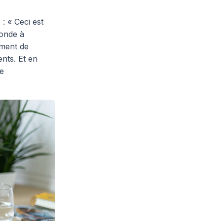
 : « Ceci est
monde à
ement de
ents. Et en
ue