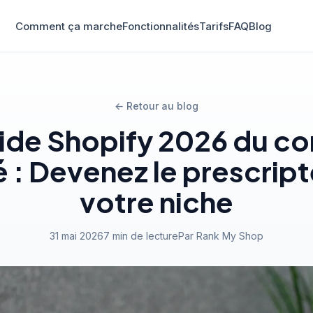
Comment ça marche
Fonctionnalités
Tarifs
FAQ
Blog
← Retour au blog
ide Shopify 2026 du c
 : Devenez le prescrip
votre niche
31 mai 2026
7 min de lecture
Par Rank My Shop