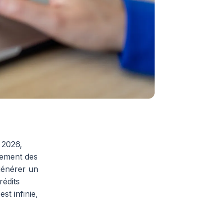
 2026,
ncement des
générer un
rédits
st infinie,