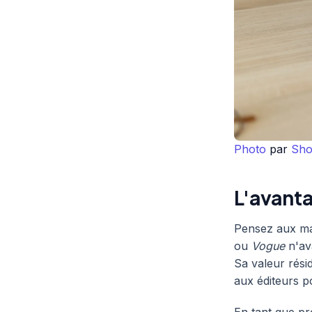
Photo
par
Sho
L'avanta
Pensez aux ma
ou
Vogue
n'ava
Sa valeur rési
aux éditeurs p